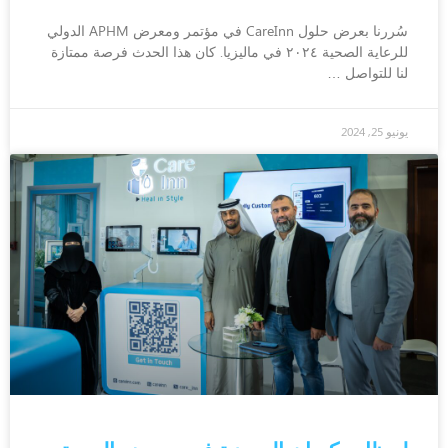
سُررنا بعرض حلول CareInn في مؤتمر ومعرض APHM الدولي
للرعاية الصحية ٢٠٢٤ في ماليزيا. كان هذا الحدث فرصة ممتازة
لنا للتواصل …
يونيو 25, 2024