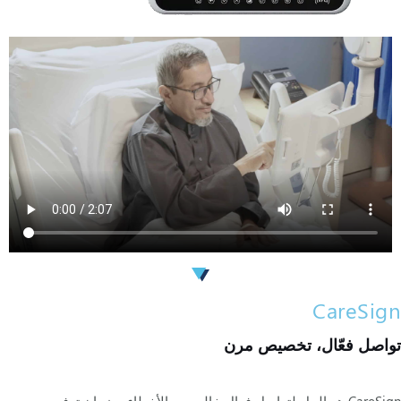
CareSign
تواصل فعّال، تخصيص مرن
CareSign هو الحل لتواصل فعال خالي من الأخطاء وضمان توفر