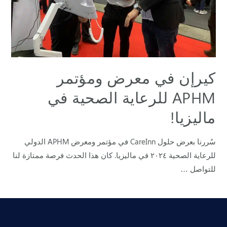
كيرإن في معرض ومؤتمر
APHM للرعاية الصحية في
ماليزيا!​
سُررنا بعرض حلول CareInn في مؤتمر ومعرض APHM الدولي
للرعاية الصحية ٢٠٢٤ في ماليزيا. كان هذا الحدث فرصة ممتازة لنا
للتواصل …