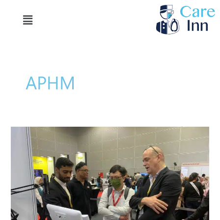
خطي
Menu
لى
لمحتوى
APHM